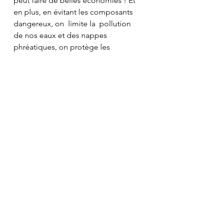
peut faire de belles économies ! Et 
en plus, en évitant les composants 
dangereux, on  limite la  pollution 
de nos eaux et des nappes 
phréatiques, on protège les 
animaux et végétaux aquatiques, on 
évite les réactions allergiques (par 
inhalation) ou les irritations (en cas 
de contact avec les yeux), on allège 
nos poubelles et le tri sélectif…
Commentaires