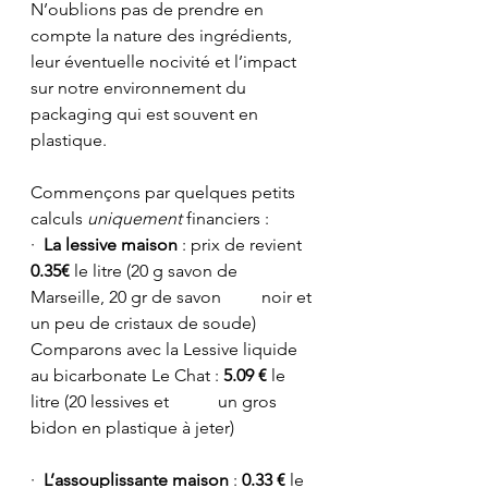
N’oublions pas de prendre en 
compte la nature des ingrédients, 
leur éventuelle nocivité et l’impact 
sur notre environnement du 
packaging qui est souvent en 
plastique.
Commençons par quelques petits 
calculs 
uniquement
 financiers :
·  
La lessive maison
 : prix de revient 
0.35€
 le litre (20 g savon de 
Marseille, 20 gr de savon 	   noir et 
un peu de cristaux de soude)
Comparons avec la Lessive liquide 
au bicarbonate Le Chat : 
5.09 €
 le 
litre (20 lessives et 	   un gros 
bidon en plastique à jeter)
·  
L’assouplissante maison
 : 
0.33 €
 le 