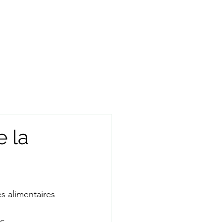
e la
tes alimentaires
c.