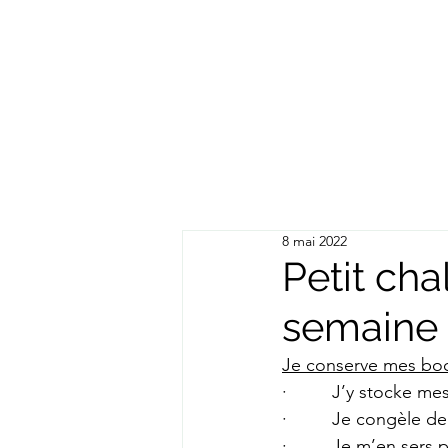
8 mai 2022
Petit cha
semaine 
Je conserve mes boc
·         J’y stocke m
·         Je congèle d
·         Je m’en se