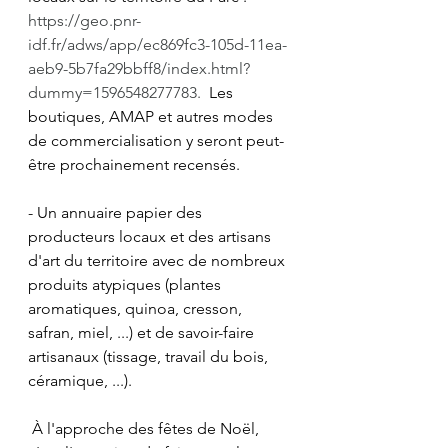
https://geo.pnr-
idf.fr/adws/app/ec869fc3-105d-11ea-
aeb9-5b7fa29bbff8/index.html?
dummy=1596548277783.
  Les 
boutiques, AMAP et autres modes 
de commercialisation y seront peut-
être prochainement recensés.
- Un annuaire papier des 
producteurs locaux et des artisans 
d'art du territoire avec de nombreux 
produits atypiques (plantes 
aromatiques, quinoa, cresson, 
safran, miel, ...) et de savoir-faire 
artisanaux (tissage, travail du bois, 
céramique, ...).
 À l'approche des fêtes de Noël, 