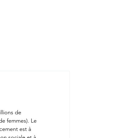
llions de 
 de femmes). Le 
ncement est à 
on sociale et à 