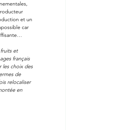
nnementales, 
producteur 
duction et un 
mpossible car 
uffisante… 
ruits et 
ages français 
 les choix des 
termes de 
is relocaliser 
montée en 