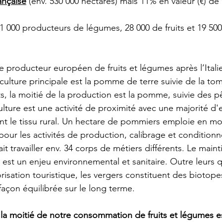
rançaise
 (env. 530 000 hectares) mais 11% en valeur (€) de l
 000 producteurs de légumes, 28 000 de fruits et 19 5
e producteur européen de fruits et légumes après l’Italie
culture principale est la pomme de terre suivie de la tom
its, la moitié de la production est la pomme, suivie des p
ulture est une activité de proximité avec une majorité d'
nt le tissu rural. Un hectare de pommiers emploie en m
pour les activités de production, calibrage et conditionn
it travailler env. 34 corps de métiers différents. Le maint
est un enjeu environnemental et sanitaire. Outre leurs q
orisation touristique, les vergers constituent des biotopes
façon équilibrée sur le long terme. 
 la moitié de notre consommation de fruits et légumes e