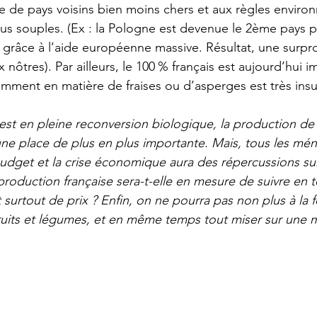
e de pays voisins bien moins chers et aux règles enviro
 plus souples. (Ex : la Pologne est devenue le 2ème pays 
râce à l’aide européenne massive. Résultat, une surpro
x nôtres). Par ailleurs, le 100 % français est aujourd’hui i
tamment en matière de fraises ou d’asperges est très ins
e est en pleine reconversion biologique, la production de f
e place de plus en plus importante. Mais, tous les mén
dget et la crise économique aura des répercussions sur
oduction française sera-t-elle en mesure de suivre en 
t surtout de prix ? Enfin, on ne pourra pas non plus à la fo
ruits et légumes, et en même temps tout miser sur une 