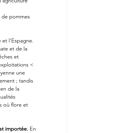
’agriculture 
00 de pommes 
 et l’Espagne. 
ate et de la 
êches et 
exploitations < 
oyenne une 
ement ; tandis 
ien de la 
ualités 
 où flore et 
st importée.
 En 