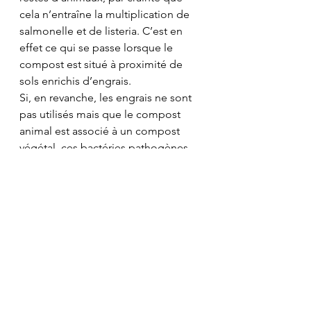
cela n’entraîne la multiplication de 
salmonelle et de listeria. C’est en 
effet ce qui se passe lorsque le 
compost est situé à proximité de 
sols enrichis d’engrais. 
Si, en revanche, les engrais ne sont 
pas utilisés mais que le compost 
animal est associé à un compost 
végétal, ces bactéries pathogènes 
n’ont pas de chance de se multiplier 
et meurent rapidement.